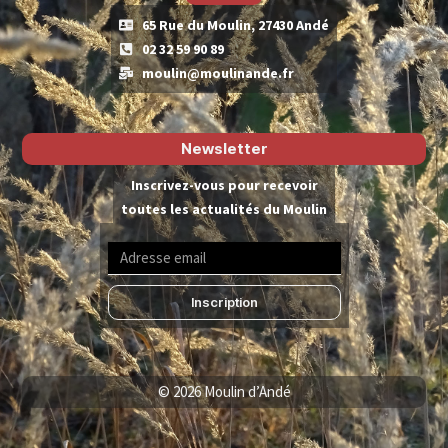
65 Rue du Moulin, 27430 Andé
02 32 59 90 89
moulin@moulinande.fr
Newsletter
Inscrivez-vous pour recevoir
toutes les actualités du Moulin
Inscription
© 2026 Moulin d’Andé