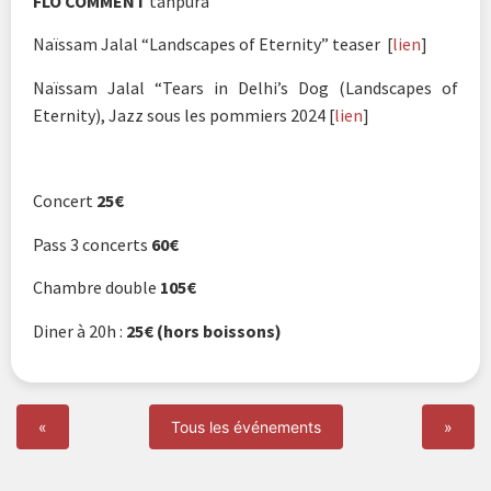
FLO COMMENT
tanpura
Naïssam Jalal “Landscapes of Eternity” teaser [
lien
]
Naïssam Jalal “Tears in Delhi’s Dog (Landscapes of
Eternity), Jazz sous les pommiers 2024 [
lien
]
Concert
25€
Pass 3 concerts
60€
Chambre double
105€
Diner à 20h :
25€ (hors boissons)
«
Tous les événements
»