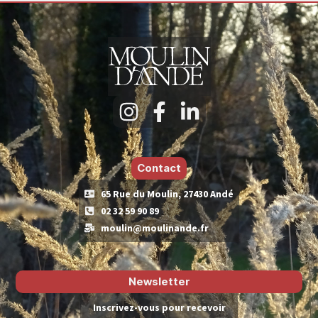
Contact
65 Rue du Moulin, 27430 Andé
02 32 59 90 89
moulin@moulinande.fr
Newsletter
Inscrivez-vous pour recevoir