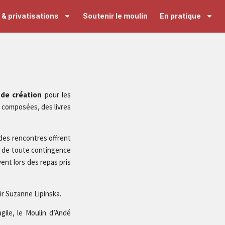
& privatisations
Soutenir le moulin
En pratique
 de création
pour les
s composées, des livres
 des rencontres offrent
és de toute contingence
ent lors des repas pris
ir Suzanne Lipinska.
gile, le Moulin d’Andé