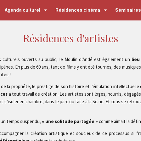
Agenda culturel
Résidences cinéma
Séminaires 
Résidences d'artistes
 culturels ouverts au public, le Moulin d’Andé est également un
lieu
ciplines. En plus de 60 ans, tant de films y ont été tournés, des musique
ntes !
de la propriété, le prestige de son histoire et l’émulation intellectuelle
ices
à tout travail de création. Les artistes sont logés, nourris, dégag
t s’isoler en chambre, dans le parc ou face à la Seine. Et tous se retrouv
, un temps suspendu,
« une solitude partagée »
comme aimait la défin
compagner la création artistique et soucieux de ce processus si fra
référentiels
aux résidents artistiques.