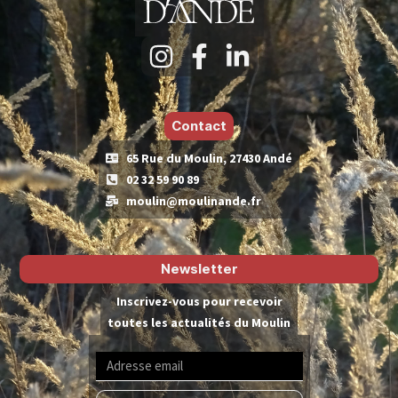
Contact
65 Rue du Moulin, 27430 Andé
02 32 59 90 89
moulin@moulinande.fr
Newsletter
Inscrivez-vous pour recevoir
toutes les actualités du Moulin