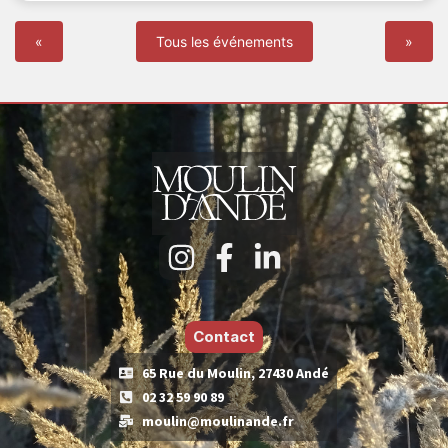
«
Tous les événements
»
Contact
65 Rue du Moulin, 27430 Andé
02 32 59 90 89
moulin@moulinande.fr