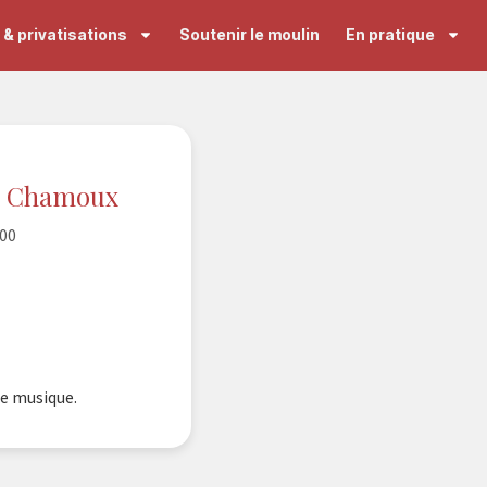
& privatisations
Soutenir le moulin
En pratique
ra Chamoux
:00
de musique.