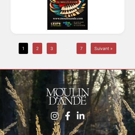
1
2
3
…
7
Suivant »