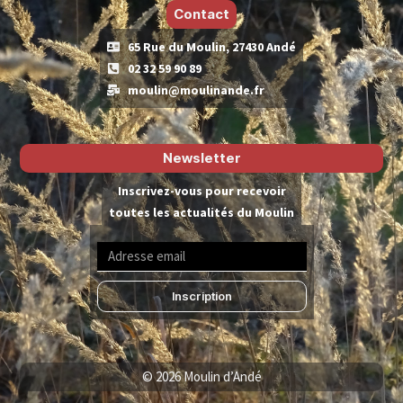
Contact
65 Rue du Moulin, 27430 Andé
02 32 59 90 89
moulin@moulinande.fr
Newsletter
Inscrivez-vous pour recevoir
toutes les actualités du Moulin
Inscription
© 2026 Moulin d’Andé