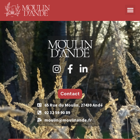
Contact
65 Rue du Moulin, 27430 Andé
02 32 59 90 89
moulin@moulinande.fr