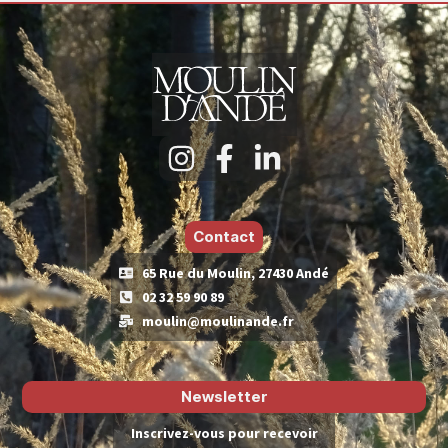
Contact
65 Rue du Moulin, 27430 Andé
02 32 59 90 89
moulin@moulinande.fr
Newsletter
Inscrivez-vous pour recevoir