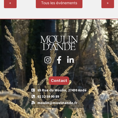
«
Tous les événements
»
Contact
65 Rue du Moulin, 27430 Andé
02 32 59 90 89
moulin@moulinande.fr